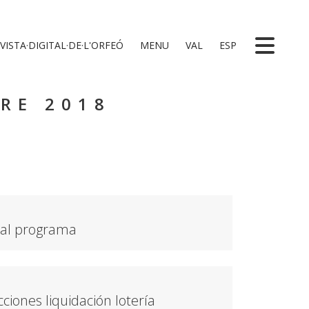
VISTA·DIGITAL·DE·L'ORFEÓ
MENU
VAL
ESP
RE 2018
 al programa
ciones liquidación lotería