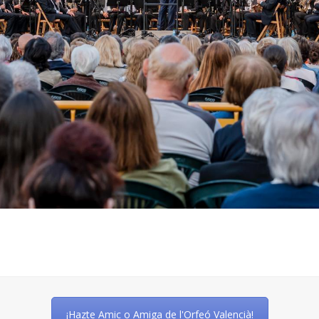
¡Hazte Amic o Amiga de l'Orfeó Valencià!