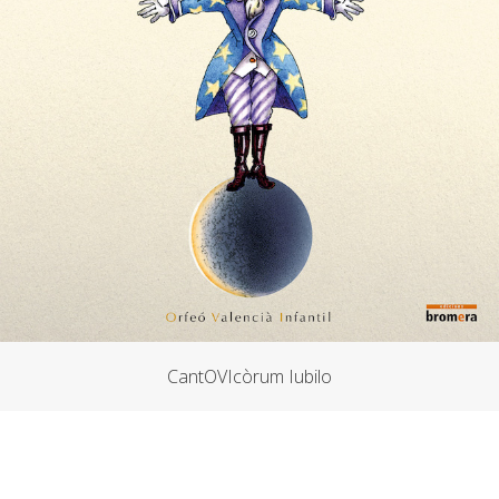
CantOVIcòrum Iubilo