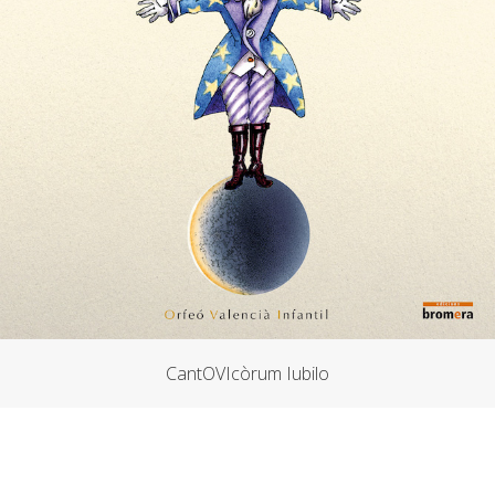
CantOVIcòrum Iubilo