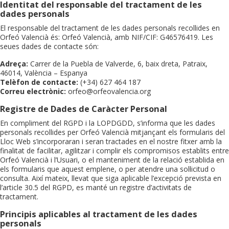
Identitat del responsable del tractament de les
dades personals
El responsable del tractament de les dades personals recollides en
Orfeó Valencià és: Orfeó Valencià, amb NIF/CIF: G46576419. Les
seues dades de contacte són:
Adreça:
Carrer de la Puebla de Valverde, 6, baix dreta, Patraix,
46014, València – Espanya
Telèfon de contacte:
(+34) 627 464 187
Correu electrònic:
orfeo@orfeovalencia.org
Registre de Dades de Caràcter Personal
En compliment del RGPD i la LOPDGDD, s’informa que les dades
personals recollides per Orfeó Valencià mitjançant els formularis del
Lloc Web s’incorporaran i seran tractades en el nostre fitxer amb la
finalitat de facilitar, agilitzar i complir els compromisos establits entre
Orfeó Valencià i l’Usuari, o el manteniment de la relació establida en
els formularis que aquest emplene, o per atendre una sol·licitud o
consulta. Així mateix, llevat que siga aplicable l’excepció prevista en
l’article 30.5 del RGPD, es manté un registre d’activitats de
tractament.
Principis aplicables al tractament de les dades
personals