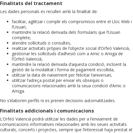
Finalitats del tractament
Les dades personals es recullen amb la finalitat de:
facilitar, agilitzar i complir els compromisos entre el Lloc Web i
l’Usuari,
mantindre la relació derivada dels formularis que l’Usuari
complete,
atendre sol·licituds o consultes,
realitzar activitats pròpies de l’objecte social d’Orfeó Valencià,
gestionar les sol·licituds d’adhesió com a Amic o Amiga de
l’Orfeó Valencià,
mantindre la relació derivada d’aquesta condició, incloent la
gestió de la modalitat i forma de pagament escollida,
utilitzar la data de naixement per felicitar l’aniversari,
utilitzar l’adreça postal per enviar els obsequis o
comunicacions relacionades amb la seua condició d’Amic o
Amiga.
No s’elaboren perfils ni es prenen decisions automatitzades.
Finalitats addicionals i comunicacions
L’Orfeó Valencià podrà utilitzar les dades per a l’enviament de
comunicacions informatives relacionades amb les seues activitats
culturals, concerts i projectes, sempre que l’interessat haja prestat el