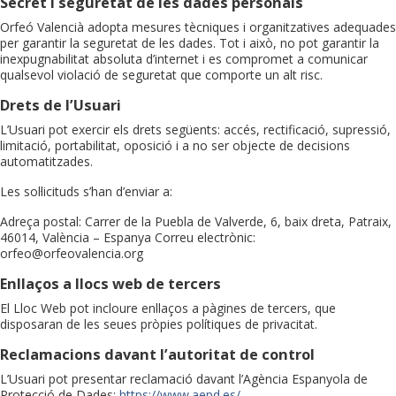
Secret i seguretat de les dades personals
Orfeó Valencià adopta mesures tècniques i organitzatives adequades
per garantir la seguretat de les dades. Tot i això, no pot garantir la
inexpugnabilitat absoluta d’internet i es compromet a comunicar
qualsevol violació de seguretat que comporte un alt risc.
Drets de l’Usuari
L’Usuari pot exercir els drets següents: accés, rectificació, supressió,
limitació, portabilitat, oposició i a no ser objecte de decisions
automatitzades.
Les sol·licituds s’han d’enviar a:
Adreça postal: Carrer de la Puebla de Valverde, 6, baix dreta, Patraix,
46014, València – Espanya Correu electrònic:
orfeo@orfeovalencia.org
Enllaços a llocs web de tercers
El Lloc Web pot incloure enllaços a pàgines de tercers, que
disposaran de les seues pròpies polítiques de privacitat.
Reclamacions davant l’autoritat de control
L’Usuari pot presentar reclamació davant l’Agència Espanyola de
Protecció de Dades:
https://www.aepd.es/