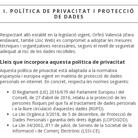
I. POLÍTICA DE PRIVACITAT I PROTECCIÓ
DE DADES
Respectant allò establit en la legislació vigent, Orfeó Valencià (d’ara
endavant, també Lloc Web) es compromet a adoptar les mesures
tècniques i organitzatives necessàries, segons el nivell de seguretat
adequat al risc de les dades recollides.
Lleis que incorpora aquesta política de privacitat
Aquesta política de privacitat està adaptada a la normativa
espanyola i europea vigent en matèria de protecció de dades
personals en internet. En concret, respecta les normes següents:
El Reglament (UE) 2016/679 del Parlament Europeu i del
Consell, de 27 d’abril de 2016, relatiu a la protecció de les
persones físiques pel que fa al tractament de dades personals
i a la lliure circulació d’aquestes dades (RGPD).
La Llei Orgànica 3/2018, de 5 de desembre, de Protecció de
Dades Personals i garantia dels drets digitals (LOPDGDD).
La Llei 34/2002, d’11 de juliol, de Serveis de la Societat de la
Informació i de Comerç Electrònic (LSSI-CE).