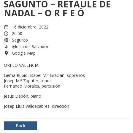
SAGUNTO – RETAULE DE
NADAL – O R F E Ó
16 diciembre, 2022
20:00
Sagunto
iglesia del Salvador
Google Map
ORFEÓ VALENCIÀ
Gema Rubio, Isabel M.ª Gracián, sopranos
Josep M.ª Zapater, tenor
Fernando Morales, percusión
Jesús Debón, piano
Josep Lluís Valldecabres, dirección
Back