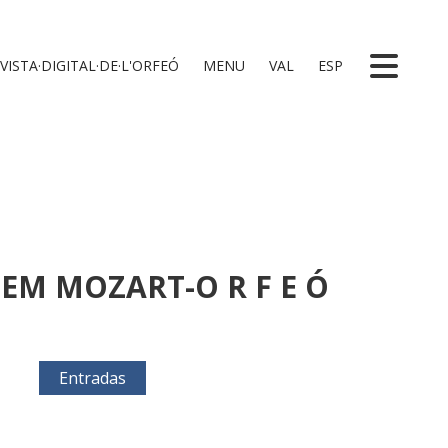
VISTA·DIGITAL·DE·L'ORFEÓ
MENU
VAL
ESP
EM MOZART-O R F E Ó
Entradas