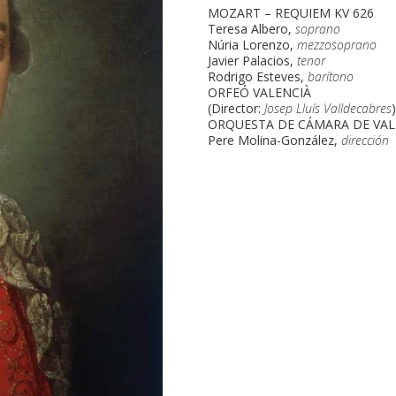
MOZART – REQUIEM KV 626
Teresa Albero,
soprano
Núria Lorenzo,
mezzosoprano
Javier Palacios,
tenor
Rodrigo Esteves,
barítono
ORFEÓ VALENCIÀ
(Director:
Josep Lluís Valldecabres
ORQUESTA DE CÁMARA DE VAL
Pere Molina-González,
dirección