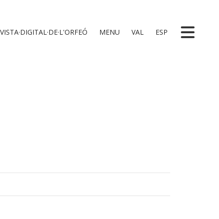
VISTA·DIGITAL·DE·L'ORFEÓ
MENU
VAL
ESP