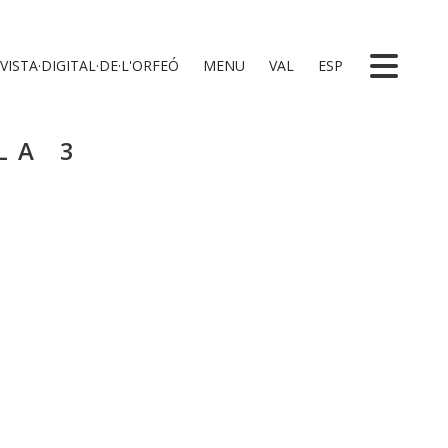
VISTA·DIGITAL·DE·L'ORFEÓ
MENU
VAL
ESP
LA 3