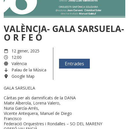
VALÈNCIA- GALA SARSUELA-
O R F E Ó
12 gener, 2025
12:00
Entrades
València
Palau de la Música
Google Map
GALA SARSUELA
Càritas per als damnificats de la DANA
Maite Alberola, Lorena Valero,
Nuria García-Arrés,
Vicente Antequera, Manuel de Diego
Francisco
Federació Orquestres i Rondalles – SO DEL MARENY
ORFEÓ VALENCIÀ