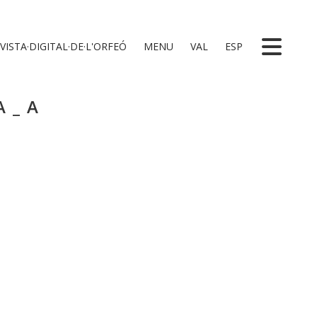
VISTA·DIGITAL·DE·L'ORFEÓ
MENU
VAL
ESP
A_A