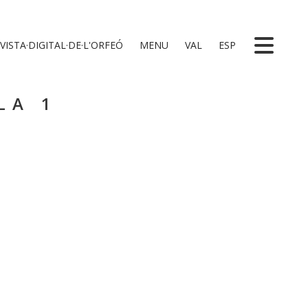
VISTA·DIGITAL·DE·L'ORFEÓ
MENU
VAL
ESP
LA 1