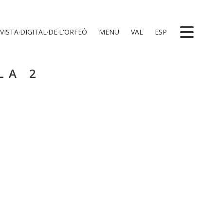
VISTA·DIGITAL·DE·L'ORFEÓ
MENU
VAL
ESP
LA 2