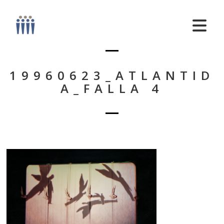
19960623_ATLANTID
A_FALLA 4