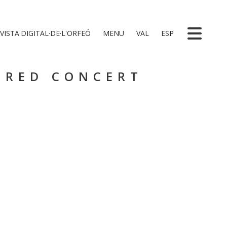
VISTA·DIGITAL·DE·L'ORFEÓ
MENU
VAL
ESP
CRED CONCERT