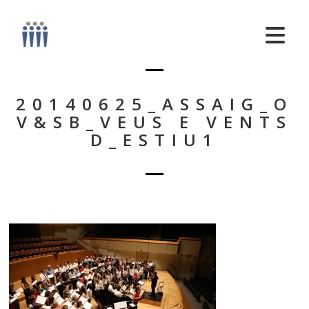
20140625_ASSAIG_O
V&SB_VEUS E VENTS
D_ESTIU1