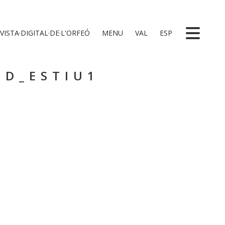
VISTA·DIGITAL·DE·L'ORFEÓ
MENU
VAL
ESP
 D_ESTIU1