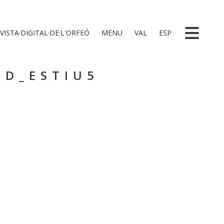
VISTA·DIGITAL·DE·L'ORFEÓ
MENU
VAL
ESP
 D_ESTIU5