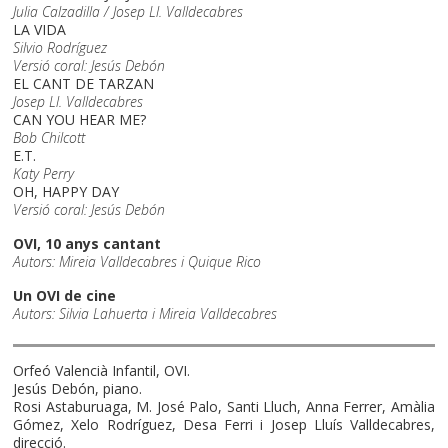
Julia Calzadilla / Josep Ll. Valldecabres
LA VIDA
Silvio Rodríguez
Versió coral: Jesús Debón
EL CANT DE TARZAN
Josep Ll. Valldecabres
CAN YOU HEAR ME?
Bob Chilcott
E.T.
Katy Perry
OH, HAPPY DAY
Versió coral: Jesús Debón
OVI, 10 anys cantant
Autors: Mireia Valldecabres i Quique Rico
Un OVI de cine
Autors: Silvia Lahuerta i Mireia Valldecabres
Orfeó Valencià Infantil, OVI.
Jesús Debón, piano.
Rosi Astaburuaga, M. José Palo, Santi Lluch, Anna Ferrer, Amàlia
Gómez, Xelo Rodríguez, Desa Ferri i Josep Lluís Valldecabres,
direcció.