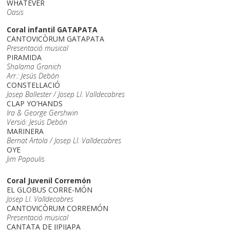
WHATEVER
Oasis
Coral infantil GATAPATA
CANTOVICÒRUM GATAPATA
Presentació musical
PIRAMIDA
Shalama Granich
Arr.: Jesús Debón
CONSTEL·LACIÓ
Josep Ballester / Josep Ll. Valldecabres
CLAP YO’HANDS
Ira & George Gershwin
Versió: Jesús Debón
MARINERA
Bernat Artola / Josep Ll. Valldecabres
OYE
Jim Papoulis
Coral Juvenil Corremón
EL GLOBUS CORRE-MÓN
Josep Ll. Valldecabres
CANTOVICÒRUM CORREMÓN
Presentació musical
CANTATA DE JIPIJAPA