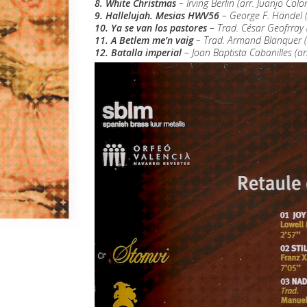
8. White Christmas
– Irving Berlin (arr. Juanjo Col
9. Hallelujah. Mesias HWV56
– George F. Händel (
10. Ya se van los pastores
– Trad. César Geofrray 
11. A Betlem me’n vaig
– Trad. Armand Blanquer (
12. Batalla imperial
– Joan Baptista Cabanilles (ar