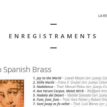
LA·RE
ENREGISTRAMENTS
Spanish Brass
1. Joy to the World
– Lowell Mason (arr. Juanjo Co
2. Stille Nacht
– Franx X. Gruber (arr. Juanjo Colo
3. Nadalenca
– Trad. Manuel Palau (arr. Juanjo C
4. Ave Verum Corpus. Motet K618
– Wolfgant Amad
5. Nadala del Desert
– Matilde Salvador (arr. Juan
6. Fum, fum, fum
– Trad. Alice Parker y Robert Sh
7. Sant Josep es fa vellet
– Trad. Lluís Blanes (arr.