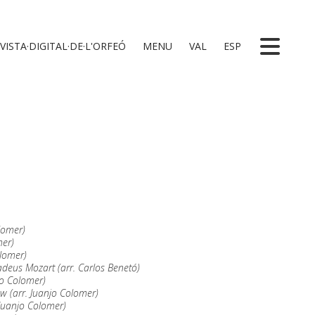
VISTA·DIGITAL·DE·L'ORFEÓ
MENU
VAL
ESP
lomer)
mer)
olomer)
eus Mozart (arr. Carlos Benetó)
jo Colomer)
aw (arr. Juanjo Colomer)
 Juanjo Colomer)