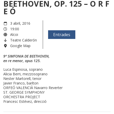
BEETHOVEN, OP. 125 – O R F
E Ó
3 abril, 2016
19:00
Entrades
Alcoi
Teatre Calderón
Google Map
9ª SIMFONIA DE BEETHOVEN,
en re menor, opus 125.
Luca Espinosa, soprano
Alicia Berri, mezzosoprano
Nester Martorell, tenor
Javier Franco, baríton
ORFEÓ VALENCIÀ Navarro Reverter
ST. GEORGE SYMPHONY
ORCHESTRA PROJECT
Francesc Estévez, direcció