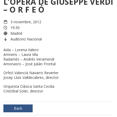
L’ÒPERA DE GIUSEPPE VERDI
– O R F E Ó
3 novembre, 2012
19:30
Madrid
Auditorio Nacional
Aida – Lorena Valero
Amneris – Laura Vila
Radamés – Andrés Veramendi
Amonasro – José Julián Frontal
Orfeó Valencià Navarro Reverter
Josep Lluís Valldecabres, director
Orquesta Clásica Santa Cecilia
Cristóbal Soler, director
Back