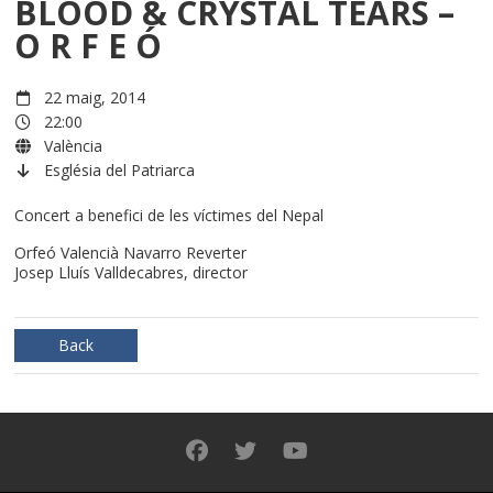
BLOOD & CRYSTAL TEARS –
O R F E Ó
22 maig, 2014
22:00
València
Església del Patriarca
Concert a benefici de les víctimes del Nepal
Orfeó Valencià Navarro Reverter
Josep Lluís Valldecabres, director
Back