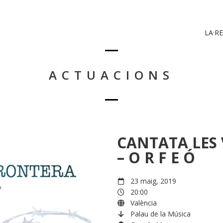
LA·RE
ACTUACIONS
CANTATA LES 
– O R F E Ó
23 maig, 2019
20:00
València
Palau de la Música