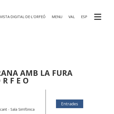
VISTA·DIGITAL·DE·L'ORFEÓ
MENU
VAL
ESP
ANA AMB LA FURA
 R F E O
Entrades
acant - Sala Simfònica