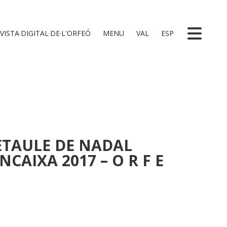
VISTA·DIGITAL·DE·L'ORFEÓ
MENU
VAL
ESP
ETAULE DE NADAL
CAIXA 2017 – O R F E