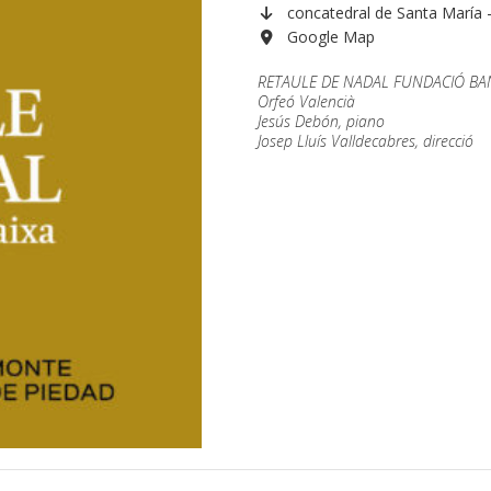
concatedral de Santa María 
Google Map
RETAULE DE NADAL FUNDACIÓ BA
Orfeó Valencià
Jesús Debón, piano
Josep Lluís Valldecabres, direcció