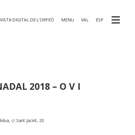
VISTA·DIGITAL·DE·L'ORFEÓ
MENU
VAL
ESP
ADAL 2018 – O V I
dua, c/ Sant Jacint, 20