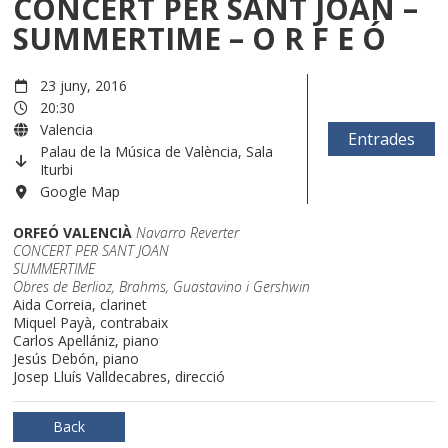
CONCERT PER SANT JOAN –
SUMMERTIME – O R F E Ó
23 juny, 2016
20:30
Valencia
Entrades
Palau de la Música de València, Sala
Iturbi
Google Map
ORFEÓ VALENCIÀ
Navarro Reverter
CONCERT PER SANT JOAN
SUMMERTIME
Obres de Berlioz, Brahms, Guastavino i Gershwin
Aida Correia, clarinet
Miquel Payà, contrabaix
Carlos Apellániz, piano
Jesús Debón, piano
Josep Lluís Valldecabres, direcció
Back