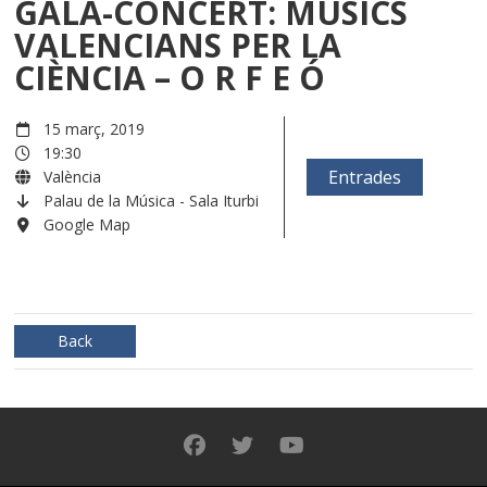
GALA-CONCERT: MÚSICS
VALENCIANS PER LA
CIÈNCIA – O R F E Ó
15 març, 2019
19:30
Entrades
València
Palau de la Música - Sala Iturbi
Google Map
Back