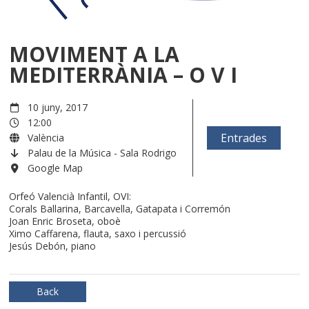
MOVIMENT A LA
MEDITERRÀNIA – O V I
10 juny, 2017
12:00
Entrades
València
Palau de la Música - Sala Rodrigo
Google Map
Orfeó Valencià Infantil, OVI:
Corals Ballarina, Barcavella, Gatapata i Corremón
Joan Enric Broseta, oboè
Ximo Caffarena, flauta, saxo i percussió
Jesús Debón, piano
Back