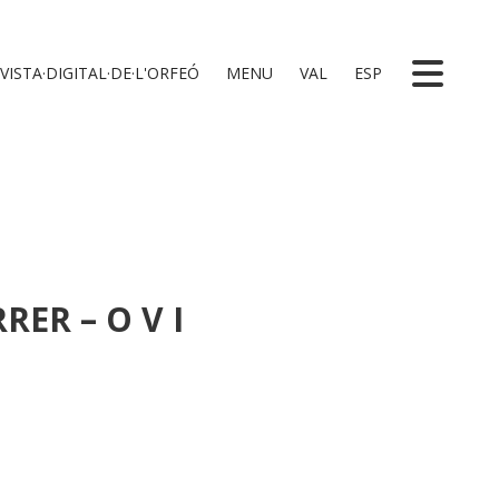
VISTA·DIGITAL·DE·L'ORFEÓ
MENU
VAL
ESP
RER – O V I