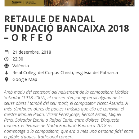
RETAULE DE NADAL
FUNDACIÓ BANCAIXA 2018
– O R F E Ó
21 desembre, 2018
22:30
València
Reial Col·legi del Corpus Christi, església del Patriarca
Google Map
Amb motiu del centenari del naixement de la compositora Matilde
Salvador (1918-2007), el concert d’enguany recull alguna de les
seues obres i també del seu marit, el compositor Vicent Asencio. A
més, s’inclouen obres de poetes i músics que ella bé coneixia: el
mestre Manuel Palau, Vicent Pérez Jorge, Bernat Artola, Miquel
Peris, Salvador Espriu o Rafael Caria, entre d’altres. D’aquesta
manera, el Retaule de Nadal Fundació Bancaixa 2018 ret
homenatge a la compositora, que era a més una persona fidel entre
el públic d’aquest tradicional concert.