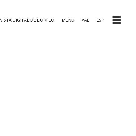
VISTA·DIGITAL·DE·L'ORFEÓ
MENU
VAL
ESP