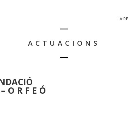
LA·RE
ACTUACIONS
UNDACIÓ
 O R F E Ó