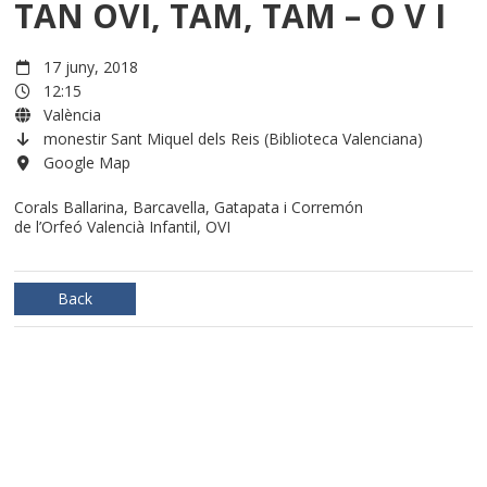
TAN OVI, TAM, TAM – O V I
17 juny, 2018
12:15
València
monestir Sant Miquel dels Reis (Biblioteca Valenciana)
Google Map
Corals Ballarina, Barcavella, Gatapata i Corremón
de l’Orfeó Valencià Infantil, OVI
Back