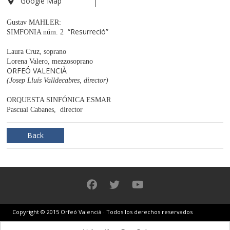
Google Map
Gustav MAHLER:
“Resurreció”
SIMFONIA núm. 2
Laura Cruz, soprano
Lorena Valero, mezzosoprano
ORFEÓ VALENCIÀ
(Josep Lluís Valldecabres, director)
ORQUESTA SINFÓNICA ESMAR
Pascual Cabanes, director
Back
Copyright © 2015 Orfeó Valencià · Todos los derechos reservados