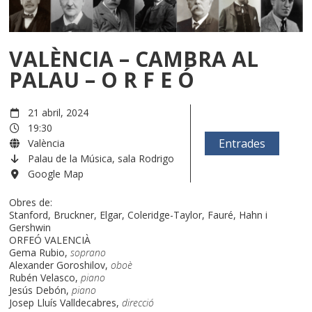
VALÈNCIA – CAMBRA AL
PALAU – O R F E Ó
21 abril, 2024
19:30
Entrades
València
Palau de la Música, sala Rodrigo
Google Map
Obres de:
Stanford, Bruckner, Elgar, Coleridge-Taylor, Fauré, Hahn i
Gershwin
ORFEÓ VALENCIÀ
Gema Rubio,
soprano
Alexander Goroshilov,
oboè
Rubén Velasco,
piano
Jesús Debón,
piano
Josep Lluís Valldecabres,
direcció