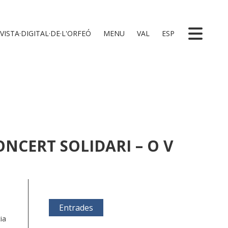
VISTA·DIGITAL·DE·L'ORFEÓ
MENU
VAL
ESP
ONCERT SOLIDARI – O V
Entrades
ia