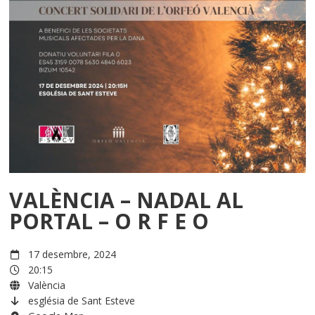
VALÈNCIA – NADAL AL
PORTAL – O R F E O
17 desembre, 2024
20:15
València
església de Sant Esteve