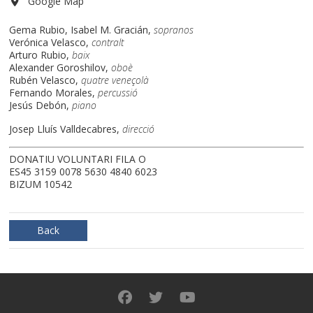
Google Map
Gema Rubio, Isabel M. Gracián,
sopranos
Verónica Velasco,
contralt
Arturo Rubio,
baix
Alexander Goroshilov,
oboè
Rubén Velasco,
quatre veneçolà
Fernando Morales,
percussió
Jesús Debón,
piano
Josep Lluís Valldecabres,
direcció
DONATIU VOLUNTARI FILA O
ES45 3159 0078 5630 4840 6023
BIZUM 10542
Back