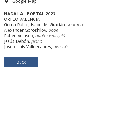
Google Map
NADAL AL PORTAL 2023
ORFEÓ VALENCIÀ
Gema Rubio, Isabel M. Gracián,
sopranos
Alexander Goroshilov,
oboè
Rubén Velasco,
quatre veneçolà
Jesús Debón,
piano
Josep Lluís Valldecabres,
direcció
Back