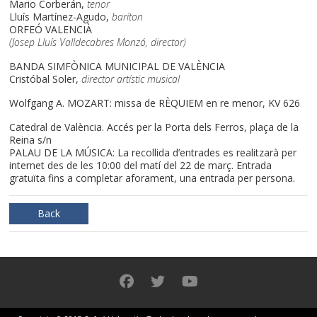
Mario Corberán,
tenor
Lluís Martínez-Agudo,
baríton
ORFEÓ VALENCIÀ
(Josep Lluís Valldecabres Monzó, director)
BANDA SIMFÒNICA MUNICIPAL DE VALÈNCIA
Cristóbal Soler,
director artístic musical
Wolfgang A. MOZART: missa de RÈQUIEM en re menor, KV 626
Catedral de València. Accés per la Porta dels Ferros, plaça de la
Reina s/n
PALAU DE LA MÚSICA: La recollida d’entrades es realitzarà per
internet des de les 10:00 del matí del 22 de març. Entrada
gratuïta fins a completar aforament, una entrada per persona.
Back