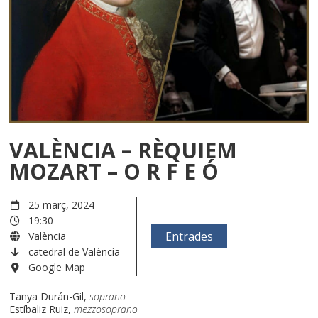
VALÈNCIA – RÈQUIEM
MOZART – O R F E Ó
25 març, 2024
19:30
Entrades
València
catedral de València
Google Map
Tanya Durán-Gil,
soprano
Estíbaliz Ruiz,
mezzosoprano