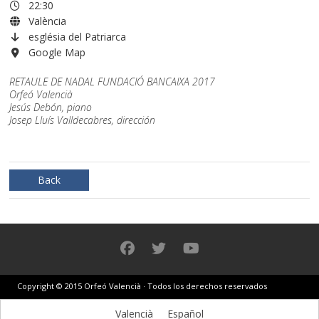
22:30
València
església del Patriarca
Google Map
RETAULE
DE NADAL FUNDACIÓ BANCAIXA 2017
Orfeó Valencià
Jesús Debón, piano
Josep Lluís Valldecabres, dirección
Back
Copyright © 2015 Orfeó Valencià · Todos los derechos reservados
Valencià
Español