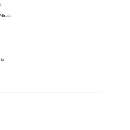
5
Micalet
cia