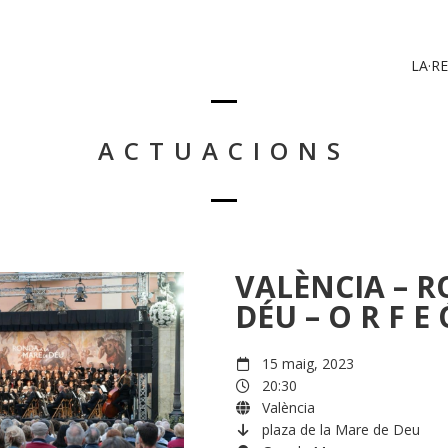
LA·RE
ACTUACIONS
VALÈNCIA – R
DÉU – O R F E 
15 maig, 2023
20:30
València
plaza de la Mare de Deu