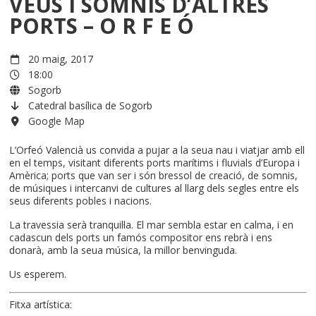
VEUS I SOMNIS D’ALTRES
PORTS – O R F E Ó
20 maig, 2017
18:00
Sogorb
Catedral basílica de Sogorb
Google Map
L’Orfeó Valencià us convida a pujar a la seua nau i viatjar amb ell
en el temps, visitant diferents ports marítims i fluvials d’Europa i
Amèrica; ports que van ser i són bressol de creació, de somnis,
de músiques i intercanvi de cultures al llarg dels segles entre els
seus diferents pobles i nacions.
La travessia serà tranquil·la. El mar sembla estar en calma, i en
cadascun dels ports un famós compositor ens rebrà i ens
donarà, amb la seua música, la millor benvinguda.
Us esperem.
Fitxa artística: