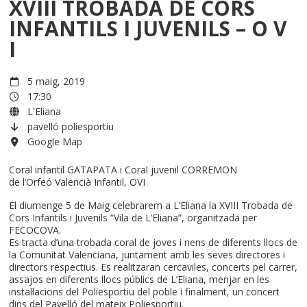
XVIII TROBADA DE CORS
INFANTILS I JUVENILS – O V
I
5 maig, 2019
17:30
L'Eliana
pavelló poliesportiu
Google Map
Coral infantil GATAPATA i Coral juvenil CORREMON
de l’Orfeó Valencià Infantil, OVI
El diumenge 5 de Maig celebrarem a L’Eliana la XVIII Trobada de
Cors Infantils i Juvenils “Vila de L’Eliana”, organitzada per
FECOCOVA.
Es tracta d’una trobada coral de joves i nens de diferents llocs de
la Comunitat Valenciana, juntament amb les seves directores i
directors respectius. Es realitzaran cercaviles, concerts pel carrer,
assajos en diferents llocs públics de L’Eliana, menjar en les
instal·lacions del Poliesportiu del poble i finalment, un concert
dins del Pavelló del mateix Poliesportiu.