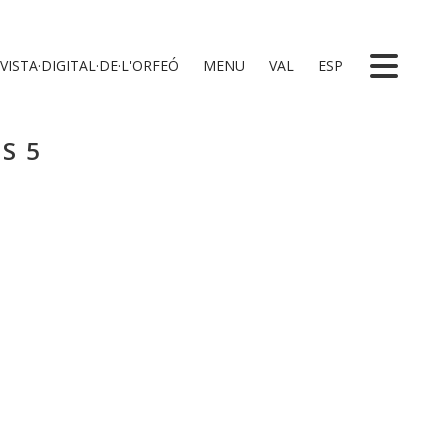
VISTA·DIGITAL·DE·L'ORFEÓ
MENU
VAL
ESP
ES5