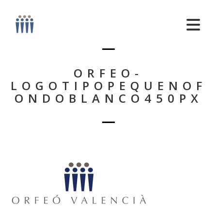
ORFEO-
LOGOTIPOPEQUENOF
ONDOBLANCO450PX