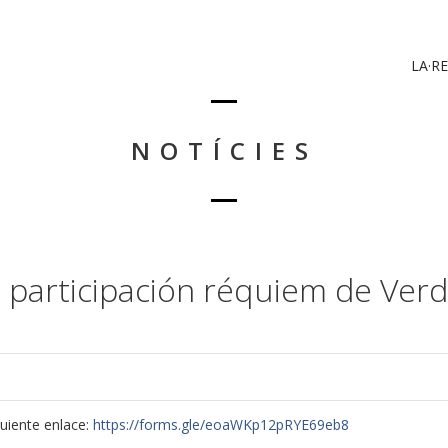
LA·RE
NOTÍCIES
 participación réquiem de Verd
guiente enlace:
https://forms.gle/eoaWKp12pRYE69eb8