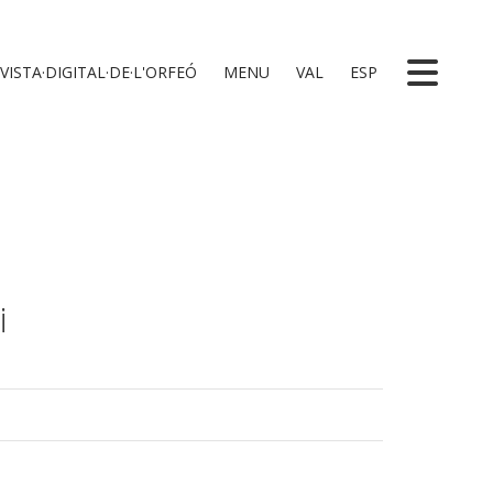
VISTA·DIGITAL·DE·L'ORFEÓ
MENU
VAL
ESP
i