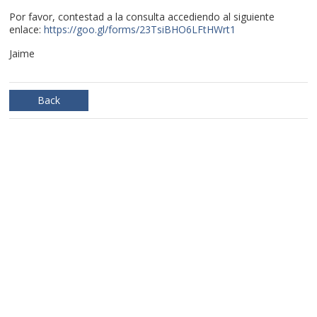
Por favor, contestad a la consulta accediendo al siguiente
enlace:
https://goo.gl/forms/23TsiBHO6LFtHWrt1
Jaime
Back