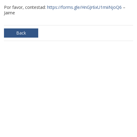
Por favor, contestad:
https://forms.gle/HnGJr6xU1miiNjoQ6
–
Jaime
Back